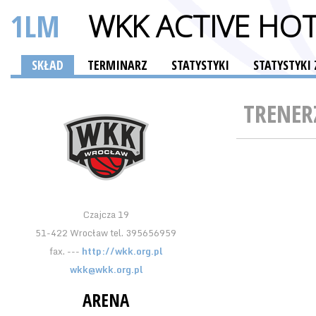
1LM
WKK ACTIVE HO
SKŁAD
TERMINARZ
STATYSTYKI
STATYSTYK
TRENER
Czajcza 19
51-422 Wrocław tel. 395656959
fax. ---
http://wkk.org.pl
wkk@wkk.org.pl
ARENA