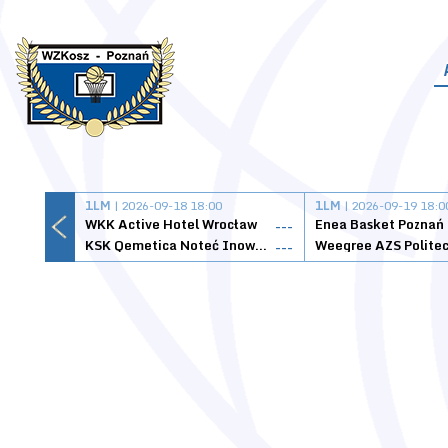
1LM
| 2026-09-18 18:00
1LM
| 2026-09-19 18:0
WKK Active Hotel Wrocław
Enea Basket Poznań
---
KSK Qemetica Noteć Inowrocław
---