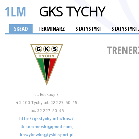
1LM
GKS TYCHY
SKŁAD
TERMINARZ
STATYSTYKI
STATYSTYK
TRENER
ul. Edukacji 7
43-100 Tychy tel. 32 227-50-45
fax. 32 227-50-45
http://gkstychy.info/kosz/
lk.kaczmarski@gmail.com,
koszykowka@tyski-sport.pl