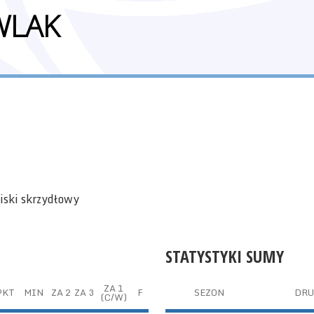
WLAK
niski skrzydłowy
STATYSTYKI SUMY
ZA 1
PKT
MIN
ZA 2
ZA 3
F
SEZON
DRU
(C/W)