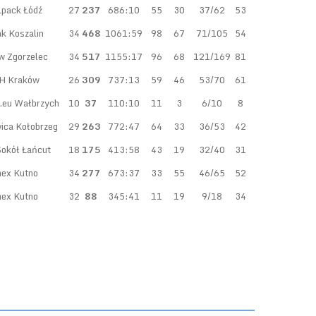
lpack Łódź
27
237
686:10
55
30
37/62
53
k Koszalin
34
468
1061:59
98
67
71/105
54
w Zgorzelec
34
517
1155:17
96
68
121/169
81
H Kraków
26
309
737:13
59
46
53/70
61
s.eu Wałbrzych
10
37
110:10
11
3
6/10
8
ica Kołobrzeg
29
263
772:47
64
33
36/53
42
Sokół Łańcut
18
175
413:58
43
19
32/40
31
mex Kutno
34
277
673:37
33
55
46/65
52
mex Kutno
32
88
345:41
11
19
9/18
34