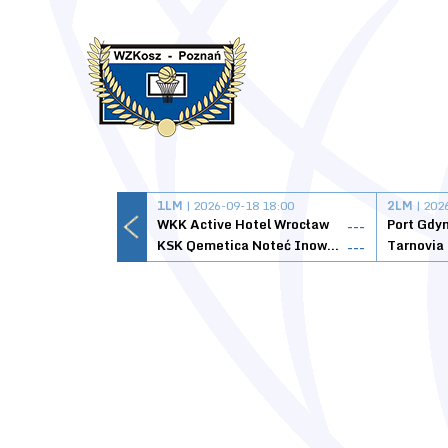
1LM
| 2026-09-18 18:00
2LM
| 202
WKK Active Hotel Wrocław
Port Gdy
---
KSK Qemetica Noteć Inowrocław
---