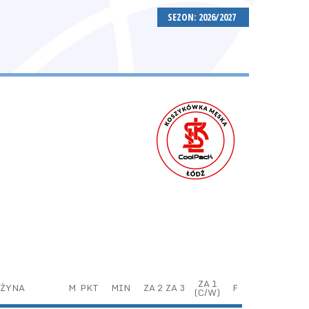
SEZON: 2026/2027
ZA 1
ŻYNA
M
PKT
MIN
ZA 2
ZA 3
F
(C/W)