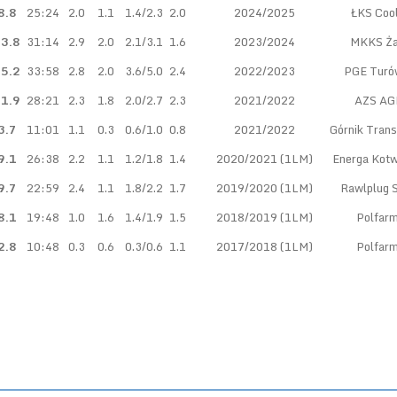
8.8
25:24
2.0
1.1
1.4/2.3
2.0
2024/2025
ŁKS Coo
3.8
31:14
2.9
2.0
2.1/3.1
1.6
2023/2024
MKKS Ża
5.2
33:58
2.8
2.0
3.6/5.0
2.4
2022/2023
PGE Turó
1.9
28:21
2.3
1.8
2.0/2.7
2.3
2021/2022
AZS AG
3.7
11:01
1.1
0.3
0.6/1.0
0.8
2021/2022
Górnik Tran
9.1
26:38
2.2
1.1
1.2/1.8
1.4
2020/2021 (1LM)
Energa Kotw
9.7
22:59
2.4
1.1
1.8/2.2
1.7
2019/2020 (1LM)
Rawlplug 
8.1
19:48
1.0
1.6
1.4/1.9
1.5
2018/2019 (1LM)
Polfar
2.8
10:48
0.3
0.6
0.3/0.6
1.1
2017/2018 (1LM)
Polfar