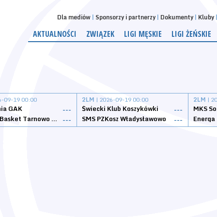
Dla mediów
Sponsorzy i partnerzy
Dokumenty
Kluby
AKTUALNOŚCI
ZWIĄZEK
LIGI MĘSKIE
LIGI ŻEŃSKIE
6-09-19 00:00
2LM
| 2026-09-19 00:00
2LM
| 2
nia GAK
Świecki Klub Koszykówki
---
---
Tarnovia Basket Tarnowo Podgórne
SMS PZKosz Władysławowo
Energa 
---
---