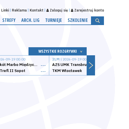
Linki
Reklama
Kontakt
Zaloguj się
Zarejestruj konto
STREFY
ARCH. LIG
TURNIEJE
SZKOLENIE
WSZYSTKIE ROZGRYWKI
026-09-19 00:00
2LM
| 2026-09-19 00:00
2LM
|
MKS Sokół Marbo Międzychód
AZS UMK Transbruk Toruń
Żak I
---
---
Trefl II Sopot
TKM Włocławek
Astor
---
---