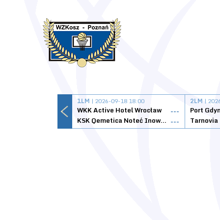
1LM
| 2026-09-18 18:00
2LM
| 202
WKK Active Hotel Wrocław
Port Gdy
---
KSK Qemetica Noteć Inowrocław
---