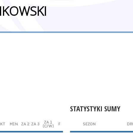
NKOWSKI
STATYSTYKI SUMY
ZA 1
KT
MIN
ZA 2
ZA 3
F
SEZON
DR
(C/W)