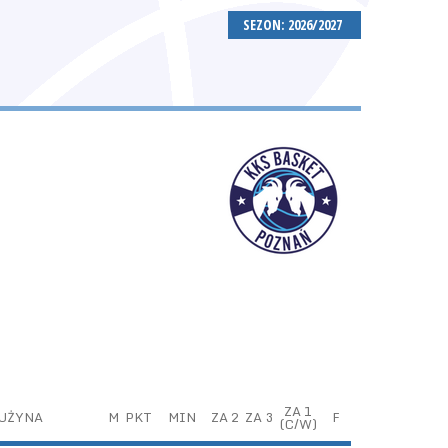
SEZON: 2026/2027
ZA 1
UŻYNA
M
PKT
MIN
ZA 2
ZA 3
F
(C/W)