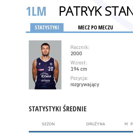
1LM
PATRYK STA
STATYSTYKI
MECZ PO MECZU
Rocznik:
2000
Wzrost:
194 cm
Pozycja:
rozgrywający
STATYSTYKI ŚREDNIE
SEZON
DRUŻYNA
M
P