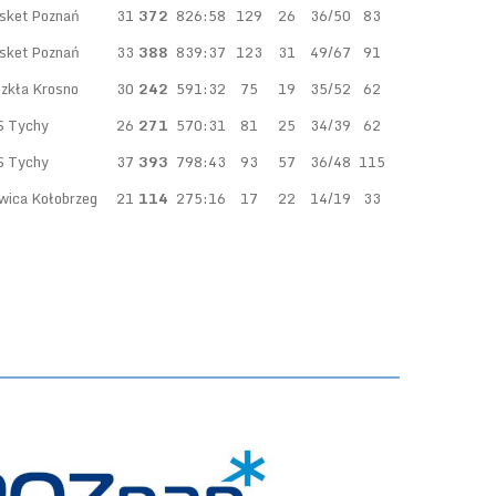
sket Poznań
31
372
826:58
129
26
36/50
83
sket Poznań
33
388
839:37
123
31
49/67
91
Szkła Krosno
30
242
591:32
75
19
35/52
62
 Tychy
26
271
570:31
81
25
34/39
62
 Tychy
37
393
798:43
93
57
36/48
115
wica Kołobrzeg
21
114
275:16
17
22
14/19
33