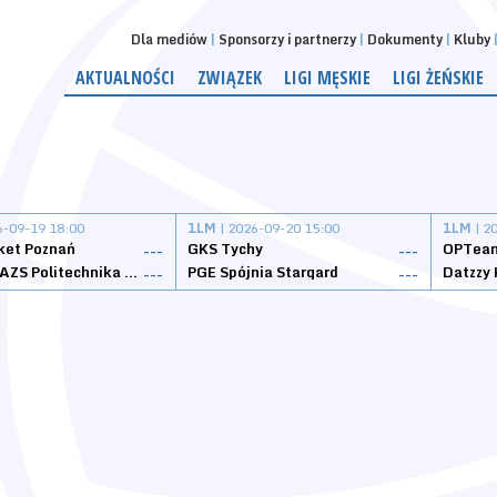
Dla mediów
Sponsorzy i partnerzy
Dokumenty
Kluby
AKTUALNOŚCI
ZWIĄZEK
LIGI MĘSKIE
LIGI ŻEŃSKIE
6-09-19 18:00
1LM
| 2026-09-20 15:00
1LM
| 2
ket Poznań
GKS Tychy
OPTeam
---
---
Weegree AZS Politechnika Opolska
PGE Spójnia Stargard
---
---