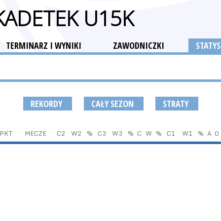
 KADETEK U15K
TERMINARZ I WYNIKI
ZAWODNICZKI
STATYS
REKORDY
CAŁY SEZON
STRATY
PKT
MECZE
C2
W2
%
C3
W3
%
C
W
%
C1
W1
%
A
O