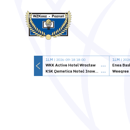
1LM
| 2026-09-18 18:00
1LM
| 202
WKK Active Hotel Wrocław
Enea Bas
---
KSK Qemetica Noteć Inowrocław
---