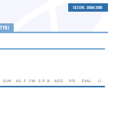
SEZON: 2004/2005
TYKI
SUM
AS
F
FW
S
P
B
AS/S
P/S
EVAL
+/-