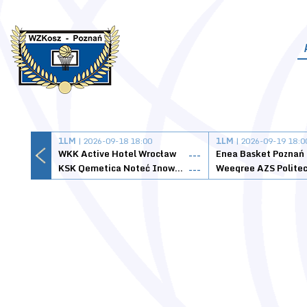
1LM
| 2026-09-18 18:00
1LM
| 2026-09-19 18:0
WKK Active Hotel Wrocław
Enea Basket Poznań
---
KSK Qemetica Noteć Inowrocław
---