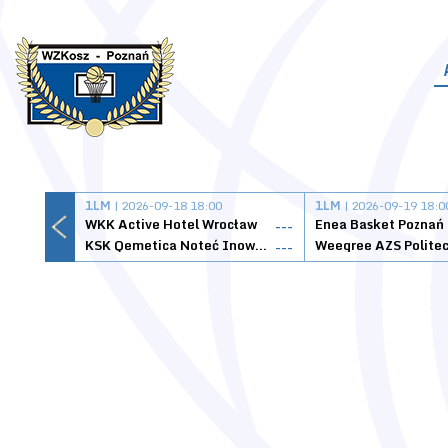
1LM
| 2026-09-18 18:00
1LM
| 2026-09-19 18:0
WKK Active Hotel Wrocław
Enea Basket Poznań
---
KSK Qemetica Noteć Inowrocław
---