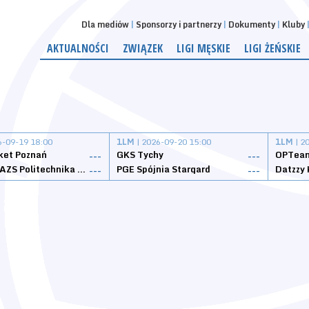
Dla mediów
Sponsorzy i partnerzy
Dokumenty
Kluby
AKTUALNOŚCI
ZWIĄZEK
LIGI MĘSKIE
LIGI ŻEŃSKIE
6-09-19 18:00
1LM
| 2026-09-20 15:00
1LM
| 2
ket Poznań
GKS Tychy
OPTeam
---
---
Weegree AZS Politechnika Opolska
PGE Spójnia Stargard
---
---