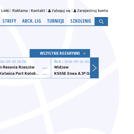
Linki
Reklama
Kontakt
Zaloguj się
Zarejestruj konto
STREFY
ARCH. LIG
TURNIEJE
SZKOLENIE
WSZYSTKIE ROZGRYWKI
026-09-20 18:00
BLK
| 2026-09-26 00:00
BLK
| 
 Resovia Rzeszów
Widzew
Wisła
---
---
Datzzy Kotwica Port Kołobrzeg
KSSSE Enea AJP Gorzów Wielkopolski
1KS Ś
---
---