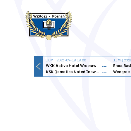
1LM
| 2026-09-18 18:00
1LM
| 202
WKK Active Hotel Wrocław
Enea Bas
---
KSK Qemetica Noteć Inowrocław
---