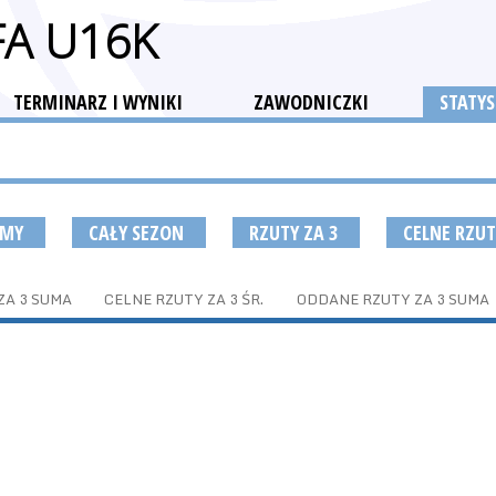
FA U16K
TERMINARZ I WYNIKI
ZAWODNICZKI
STATYS
UMY
CAŁY SEZON
RZUTY ZA 3
CELNE RZUT
ZA 3 SUMA
CELNE RZUTY ZA 3 ŚR.
ODDANE RZUTY ZA 3 SUMA