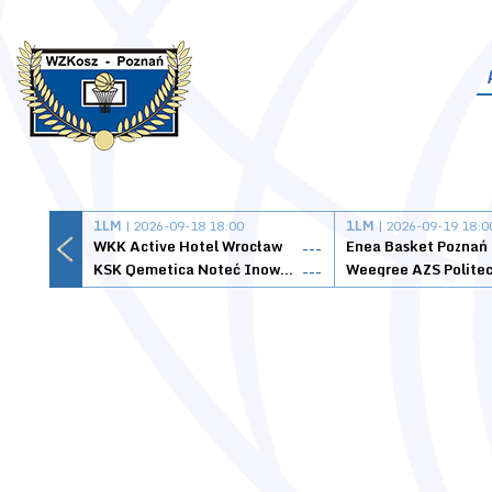
1LM
| 2026-09-18 18:00
1LM
| 2026-09-19 18:0
WKK Active Hotel Wrocław
Enea Basket Poznań
---
KSK Qemetica Noteć Inowrocław
---