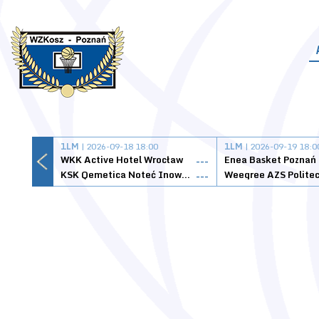
1LM
| 2026-09-18 18:00
1LM
| 2026-09-19 18:0
WKK Active Hotel Wrocław
Enea Basket Poznań
---
KSK Qemetica Noteć Inowrocław
---