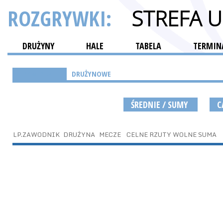
ROZGRYWKI:
STREFA 
DRUŻYNY
HALE
TABELA
TERMINA
INDYWIDUALNE
DRUŻYNOWE
ŚREDNIE / SUMY
C
LP.
ZAWODNIK
DRUŻYNA
MECZE
CELNE RZUTY WOLNE SUMA