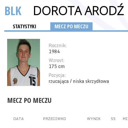
BLK
DOROTA ARODŹ
STATYSTYKI
MECZ PO MECZU
Rocznik:
1984
Wzrost:
175 cm
Pozycja:
rzucająca / niska skrzydłowa
MECZ PO MECZU
DATA
PRZECIWKO
WYNIK
S5
MI