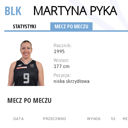
BLK
MARTYNA PYKA
STATYSTYKI
MECZ PO MECZU
Rocznik:
1995
Wzrost:
177 cm
Pozycja:
niska skrzydłowa
MECZ PO MECZU
DATA
PRZECIWKO
WYNIK
S5
MI