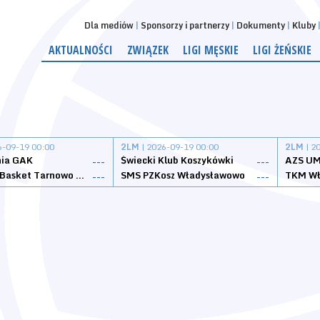
Dla mediów
Sponsorzy i partnerzy
Dokumenty
Kluby
AKTUALNOŚCI
ZWIĄZEK
LIGI MĘSKIE
LIGI ŻEŃSKIE
6-09-19 00:00
2LM
| 2026-09-19 00:00
2LM
| 2
nia GAK
Świecki Klub Koszykówki
AZS UM
---
---
Tarnovia Basket Tarnowo Podgórne
SMS PZKosz Władysławowo
TKM Wł
---
---