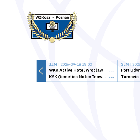
1LM
| 2026-09-18 18:00
2LM
| 202
WKK Active Hotel Wrocław
Port Gdy
---
KSK Qemetica Noteć Inowrocław
---