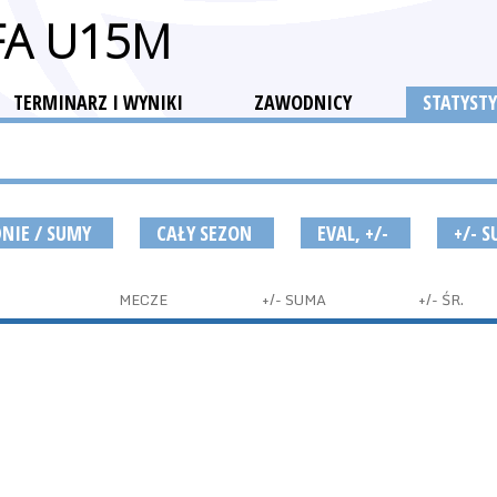
FA U15M
TERMINARZ I WYNIKI
ZAWODNICY
STATYSTY
DNIE / SUMY
CAŁY SEZON
EVAL, +/-
+/- 
MECZE
+/- SUMA
+/- ŚR.