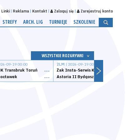
Linki
Reklama
Kontakt
Zaloguj się
Zarejestruj konto
STREFY
ARCH. LIG
TURNIEJE
SZKOLENIE
WSZYSTKIE ROZGRYWKI
026-09-19 00:00
2LM
| 2026-09-19 00:00
2LM
|
K Transbruk Toruń
Żak Insta-Serwis Koszalin
Energ
---
---
ocławek
Astoria II Bydgoszcz
Sklep
---
---