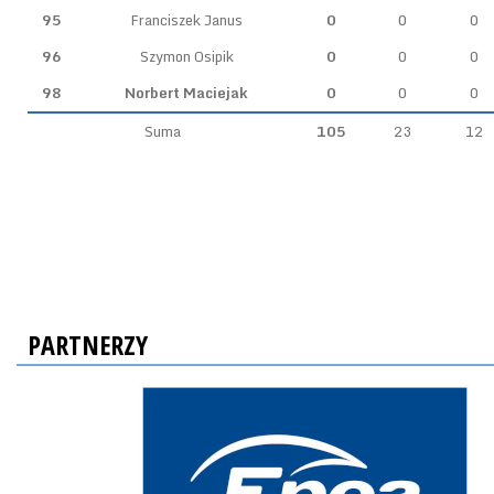
95
Franciszek Janus
0
0
0
96
Szymon Osipik
0
0
0
98
Norbert Maciejak
0
0
0
Suma
105
23
12
PARTNERZY