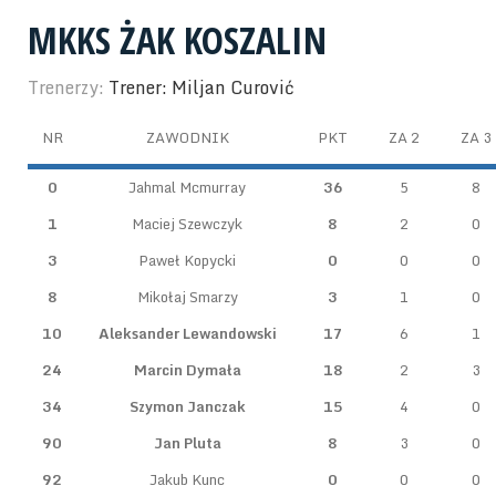
MKKS ŻAK KOSZALIN
Trenerzy:
Trener: Miljan Curović
NR
ZAWODNIK
PKT
ZA 2
ZA 3
0
Jahmal Mcmurray
36
5
8
1
Maciej Szewczyk
8
2
0
3
Paweł Kopycki
0
0
0
8
Mikołaj Smarzy
3
1
0
10
Aleksander Lewandowski
17
6
1
24
Marcin Dymała
18
2
3
34
Szymon Janczak
15
4
0
90
Jan Pluta
8
3
0
92
Jakub Kunc
0
0
0