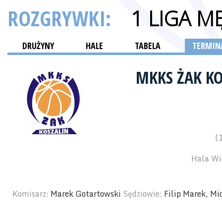
ROZGRYWKI:
1 LIGA M
DRUŻYNY
HALE
TABELA
TERMINA
MKKS ŻAK K
(
Hala Wi
Komisarz:
Marek Gotartowski
Sędziowie:
Filip Marek, M