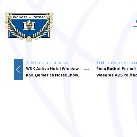
1LM
| 2026-09-18 18:00
1LM
| 2026-09-19 18:0
WKK Active Hotel Wrocław
Enea Basket Poznań
---
KSK Qemetica Noteć Inowrocław
---