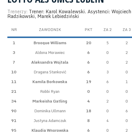
Trenerzy:
Trener: Karol Kowalewski. Asystenci: Wojciech 
Radzikowski, Marek Lebiedziński
NR
ZAWODNIK
PKT
ZA 2
ZA 3
1
Brooque Williams
20
5
2
3
Aldona Morawiec
6
0
2
7
Aleksandra Wojtala
6
0
2
10
Dragana Stanković
6
3
0
11
Kamila Borkowska
19
6
1
21
Robbi Ryan
0
0
0
34
Markeisha Gatling
4
2
0
90
Dominika Ullmann
18
0
6
91
Justyna Adamczuk
8
4
0
95
Klaudia Wnorowska
6
0
2