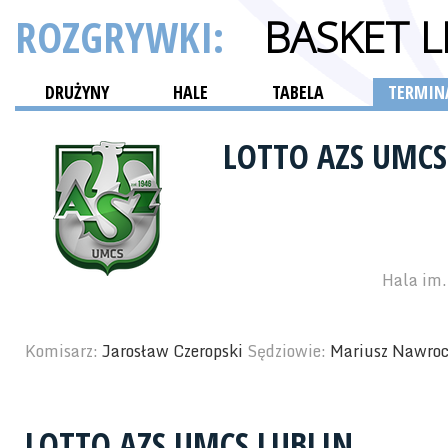
ROZGRYWKI:
BASKET L
DRUŻYNY
HALE
TABELA
TERMINA
LOTTO AZS UMCS
Hala im.
Komisarz:
Jarosław Czeropski
Sędziowie:
Mariusz Nawroc
LOTTO AZS UMCS LUBLIN