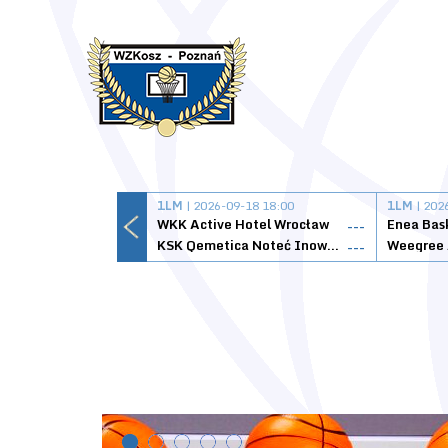
1LM
| 2026-09-18 18:00
1LM
| 202
WKK Active Hotel Wrocław
Enea Bas
---
KSK Qemetica Noteć Inowrocław
---