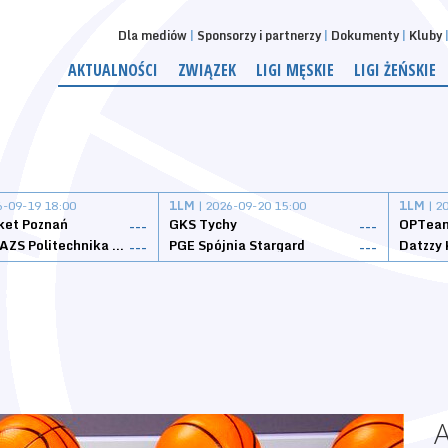
Dla mediów
Sponsorzy i partnerzy
Dokumenty
Kluby
AKTUALNOŚCI
ZWIĄZEK
LIGI MĘSKIE
LIGI ŻEŃSKIE
6-09-19 18:00
1LM
| 2026-09-20 15:00
1LM
| 2
ket Poznań
GKS Tychy
OPTeam
---
---
Weegree AZS Politechnika Opolska
PGE Spójnia Stargard
---
---