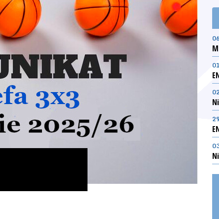
0
M
0
E
0
Ni
2
E
0
Ni