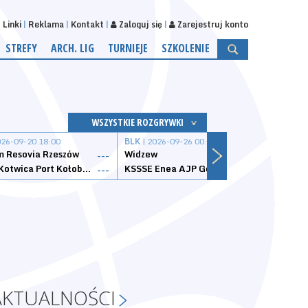
Linki
Reklama
Kontakt
Zaloguj się
Zarejestruj konto
STREFY
ARCH. LIG
TURNIEJE
SZKOLENIE
WSZYSTKIE ROZGRYWKI
026-09-20 18:00
BLK
| 2026-09-26 00:00
BLK
| 
 Resovia Rzeszów
Widzew
Wisła
---
---
Datzzy Kotwica Port Kołobrzeg
KSSSE Enea AJP Gorzów Wielkopolski
1KS Ś
---
---
AKTUALNOŚCI