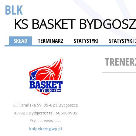
BLK
KS BASKET BYDGOSZC
SKŁAD
TERMINARZ
STATYSTYKI
STATYSTYKI
TRENER
ul. Toruńska 59, 85-023 Bydgoszcz
85-023 Bydgoszcz tel. 605300902
fax. --- www: ---
kulpeksza@wp.pl