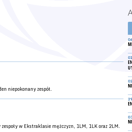
0
M
0
E
U
0
N
jeden niepokonany zespół.
2
E
0
N
To był bardzo słaby weekend naszych zespołów. Na poziomie centralnym wszystkie nasze zespoły, które grały swój mecz doznały ligowej porażki. To pierwszy taki przypadek na przestrzeni ostatnich lat. Porażki doznały zespoły w Ekstraklasie mężczyzn, 1LM, 1LK oraz 2LM. 	