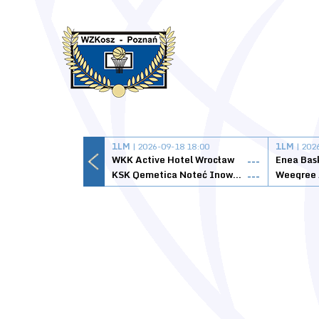
1LM
| 2026-09-18 18:00
1LM
| 202
WKK Active Hotel Wrocław
Enea Bas
---
KSK Qemetica Noteć Inowrocław
---