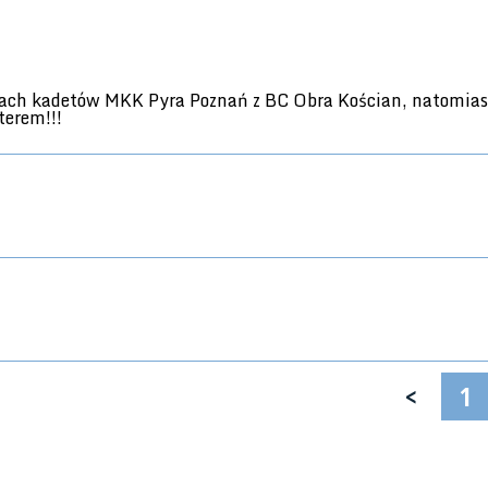
grywkach kadetów MKK Pyra Poznań z BC Obra Kościan, natom
terem!!!
<
1