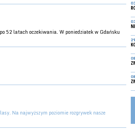
0
R
0
N
 po 52 latach oczekiwania. W poniedziałek w Gdańsku
2
K
0
Z
0
Z
klasy. Na najwyższym poziomie rozgrywek nasze