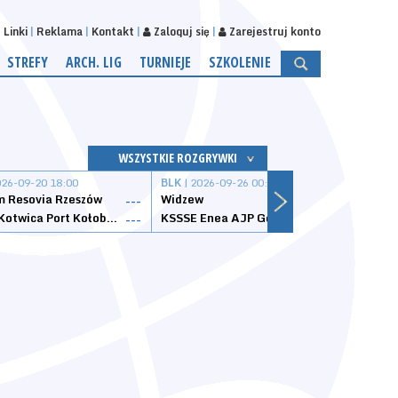
Linki
Reklama
Kontakt
Zaloguj się
Zarejestruj konto
STREFY
ARCH. LIG
TURNIEJE
SZKOLENIE
WSZYSTKIE ROZGRYWKI
026-09-20 18:00
BLK
| 2026-09-26 00:00
BLK
| 
 Resovia Rzeszów
Widzew
Wisła
---
---
Datzzy Kotwica Port Kołobrzeg
KSSSE Enea AJP Gorzów Wielkopolski
1KS Ś
---
---