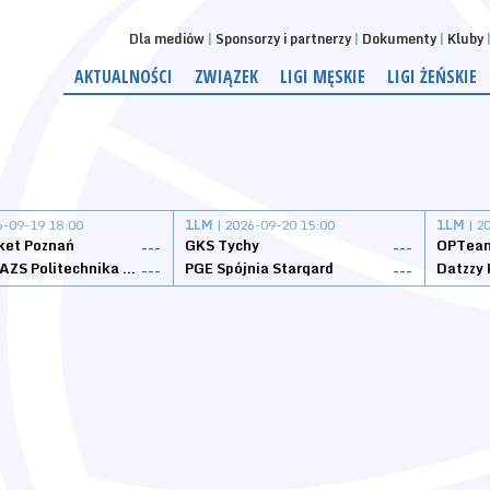
Dla mediów
Sponsorzy i partnerzy
Dokumenty
Kluby
AKTUALNOŚCI
ZWIĄZEK
LIGI MĘSKIE
LIGI ŻEŃSKIE
6-09-19 18:00
1LM
| 2026-09-20 15:00
1LM
| 2
ket Poznań
GKS Tychy
OPTeam
---
---
Weegree AZS Politechnika Opolska
PGE Spójnia Stargard
---
---