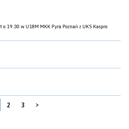
iast o 19.30 w U18M MKK Pyra Poznań z UKS Kaspro
2
3
>