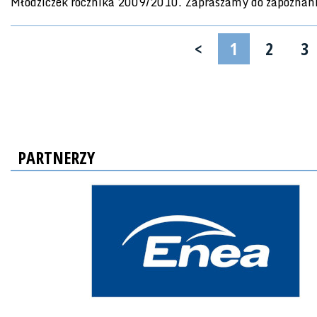
Młodziczek rocznika 2009/2010. Zapraszamy do zapoznan
<
1
2
3
PARTNERZY