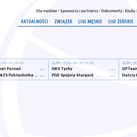
Dla mediów
Sponsorzy i partnerzy
Dokumenty
Kluby
AKTUALNOŚCI
ZWIĄZEK
LIGI MĘSKIE
LIGI ŻEŃSKIE
6-09-19 18:00
1LM
| 2026-09-20 15:00
1LM
| 2
ket Poznań
GKS Tychy
OPTeam
---
---
Weegree AZS Politechnika Opolska
PGE Spójnia Stargard
---
---