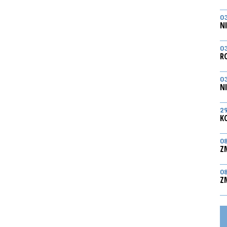
0
N
0
R
0
N
2
K
0
Z
0
Z