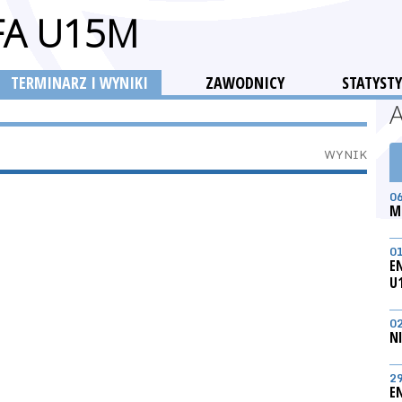
FA U15M
TERMINARZ I WYNIKI
ZAWODNICY
STATYSTY
WYNIK
0
M
0
E
U
0
N
2
E