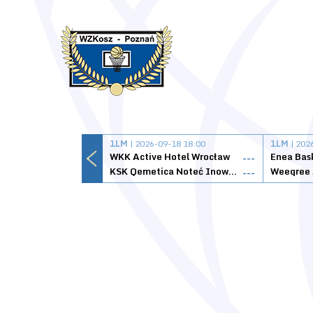
1LM
| 2026-09-18 18:00
1LM
| 202
WKK Active Hotel Wrocław
Enea Bas
---
KSK Qemetica Noteć Inowrocław
---