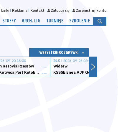
Linki
Reklama
Kontakt
Zaloguj się
Zarejestruj konto
STREFY
ARCH. LIG
TURNIEJE
SZKOLENIE
WSZYSTKIE ROZGRYWKI
026-09-20 18:00
BLK
| 2026-09-26 00:00
BLK
| 
 Resovia Rzeszów
Widzew
Wisła
---
---
Datzzy Kotwica Port Kołobrzeg
KSSSE Enea AJP Gorzów Wielkopolski
1KS Ś
---
---