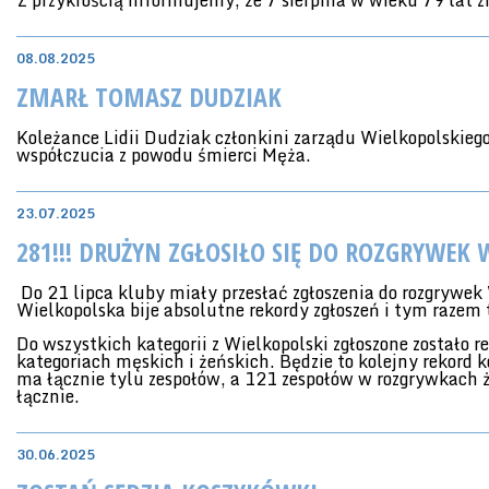
Z przykrością informujemy, że 7 sierpnia w wieku 79 lat 
08.08.2025
ZMARŁ TOMASZ DUDZIAK
Koleżance Lidii Dudziak członkini zarządu Wielkopolski
współczucia z powodu śmierci Męża.
23.07.2025
281!!! DRUŻYN ZGŁOSIŁO SIĘ DO ROZGRYWEK
Do 21 lipca kluby miały przesłać zgłoszenia do rozgrywe
Wielkopolska bije absolutne rekordy zgłoszeń i tym razem t
Do wszystkich kategorii z Wielkopolski zgłoszone zostało
kategoriach męskich i żeńskich. Będzie to kolejny rekord 
ma łącznie tylu zespołów, a 121 zespołów w rozgrywkach ż
łącznie.
30.06.2025