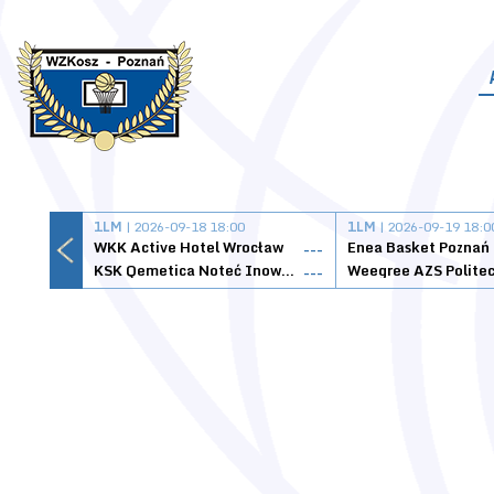
1LM
| 2026-09-18 18:00
1LM
| 2026-09-19 18:0
WKK Active Hotel Wrocław
Enea Basket Poznań
---
KSK Qemetica Noteć Inowrocław
---