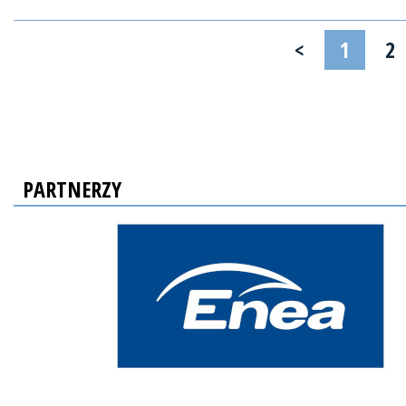
<
1
2
PARTNERZY