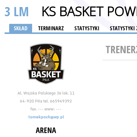
3 LM
KS BASKET POWI
SKŁAD
TERMINARZ
STATYSTYKI
STATYSTYK
TRENER
Al. Wojska Polskiego 36 lok. 11
64-920 Piła tel. 665949392
fax. --- www: ---
tomekpoch@wp.pl
ARENA