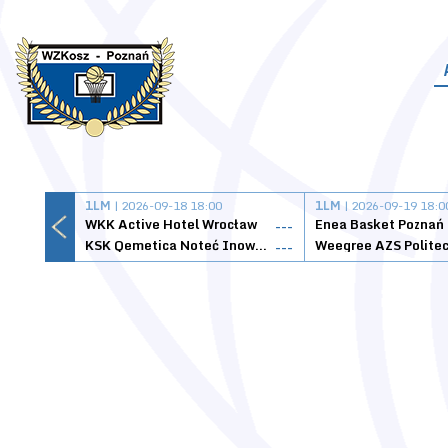
1LM
| 2026-09-18 18:00
1LM
| 2026-09-19 18:0
WKK Active Hotel Wrocław
Enea Basket Poznań
---
KSK Qemetica Noteć Inowrocław
---