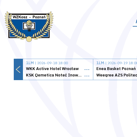
1LM
| 2026-09-18 18:00
1LM
| 2026-09-19 18:0
WKK Active Hotel Wrocław
Enea Basket Poznań
---
KSK Qemetica Noteć Inowrocław
---