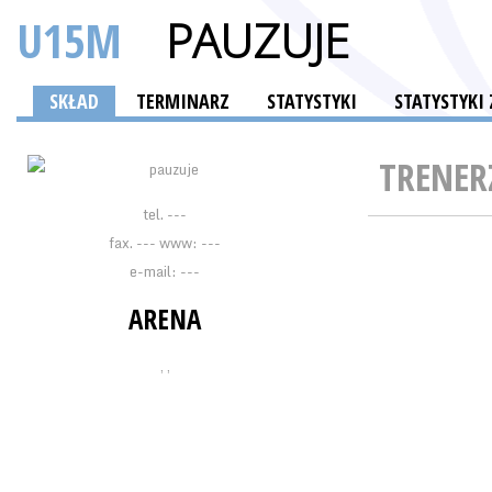
U15M
PAUZUJE
SKŁAD
TERMINARZ
STATYSTYKI
STATYSTYK
TRENER
tel. ---
fax. --- www: ---
e-mail: ---
ARENA
, ,