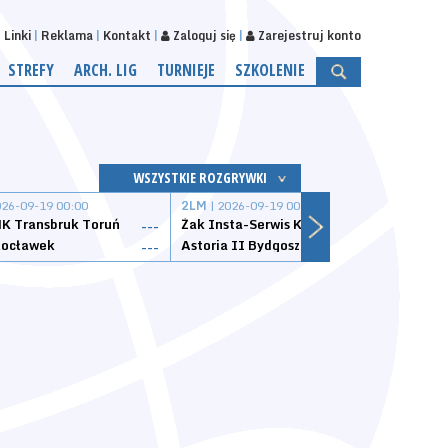
Linki
Reklama
Kontakt
Zaloguj się
Zarejestruj konto
STREFY
ARCH. LIG
TURNIEJE
SZKOLENIE
WSZYSTKIE ROZGRYWKI
026-09-19 00:00
2LM
| 2026-09-19 00:00
2LM
|
K Transbruk Toruń
Żak Insta-Serwis Koszalin
Energ
---
---
ocławek
Astoria II Bydgoszcz
Sklep
---
---