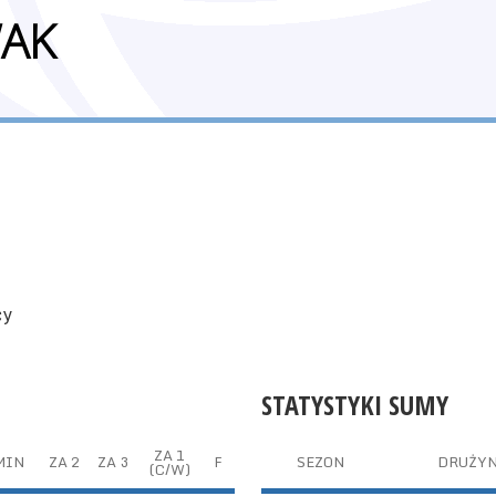
AK
cy
STATYSTYKI SUMY
ZA 1
MIN
ZA 2
ZA 3
F
SEZON
DRUŻY
(C/W)