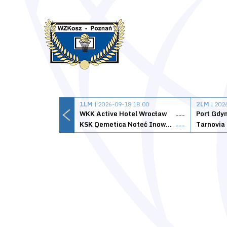
1LM
| 2026-09-18 18:00
2LM
| 202
WKK Active Hotel Wrocław
Port Gdy
---
KSK Qemetica Noteć Inowrocław
---