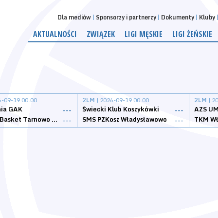
Dla mediów
Sponsorzy i partnerzy
Dokumenty
Kluby
AKTUALNOŚCI
ZWIĄZEK
LIGI MĘSKIE
LIGI ŻEŃSKIE
6-09-19 00:00
2LM
| 2026-09-19 00:00
2LM
| 2
nia GAK
Świecki Klub Koszykówki
AZS UM
---
---
Tarnovia Basket Tarnowo Podgórne
SMS PZKosz Władysławowo
TKM Wł
---
---