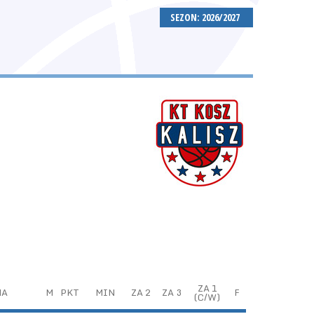
SEZON: 2026/2027
ZA 1
NA
M
PKT
MIN
ZA 2
ZA 3
F
(C/W)