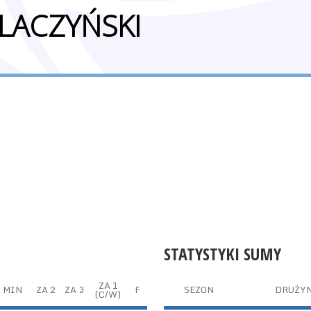
LACZYŃSKI
STATYSTYKI SUMY
ZA 1
MIN
ZA 2
ZA 3
F
SEZON
DRUŻY
(C/W)