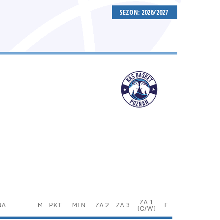
SEZON: 2026/2027
ZA 1
NA
M
PKT
MIN
ZA 2
ZA 3
F
(C/W)