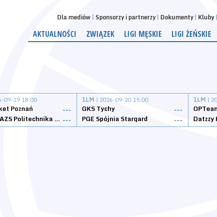
Dla mediów
Sponsorzy i partnerzy
Dokumenty
Kluby
AKTUALNOŚCI
ZWIĄZEK
LIGI MĘSKIE
LIGI ŻEŃSKIE
6-09-19 18:00
1LM
| 2026-09-20 15:00
1LM
| 2
ket Poznań
GKS Tychy
OPTeam
---
---
Weegree AZS Politechnika Opolska
PGE Spójnia Stargard
---
---