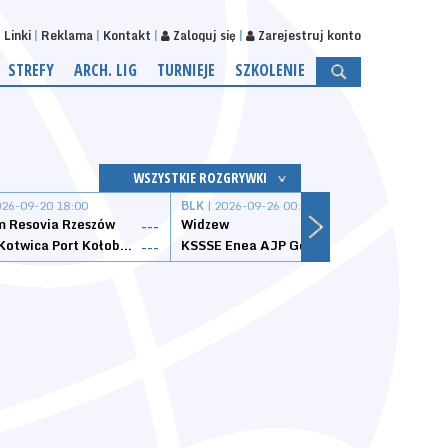
Linki
Reklama
Kontakt
Zaloguj się
Zarejestruj konto
STREFY
ARCH. LIG
TURNIEJE
SZKOLENIE
WSZYSTKIE ROZGRYWKI
026-09-20 18:00
BLK
| 2026-09-26 00:00
BLK
| 
 Resovia Rzeszów
Widzew
Wisła
---
---
Datzzy Kotwica Port Kołobrzeg
KSSSE Enea AJP Gorzów Wielkopolski
1KS Ś
---
---