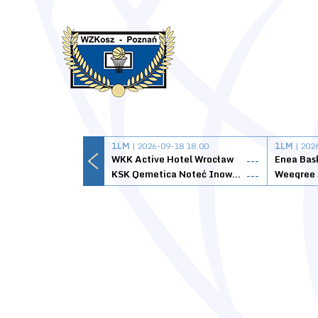
1LM
| 2026-09-18 18:00
1LM
| 202
WKK Active Hotel Wrocław
Enea Bas
---
KSK Qemetica Noteć Inowrocław
---