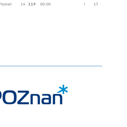
Poznań
14
119
00:00
/
17