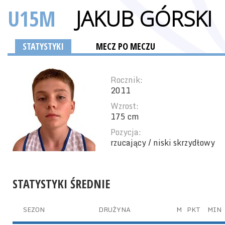
U15M
JAKUB GÓRSKI
STATYSTYKI
MECZ PO MECZU
Rocznik:
2011
Wzrost:
175 cm
Pozycja:
rzucający / niski skrzydłowy
STATYSTYKI ŚREDNIE
SEZON
DRUŻYNA
M
PKT
MIN