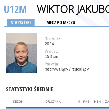
U12M
WIKTOR JAKUB
STATYSTYKI
MECZ PO MECZU
Rocznik:
2014
Wzrost:
153 cm
Pozycja:
rozgrywający / rzucający
STATYSTYKI ŚREDNIE
SEZON
DRUŻYNA
M
PKT
MIN
ZA