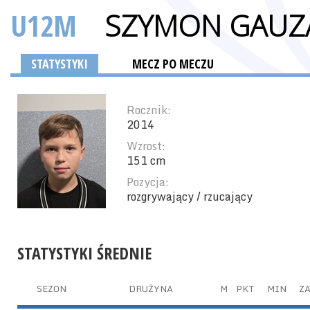
U12M
SZYMON GAUZ
STATYSTYKI
MECZ PO MECZU
Rocznik:
2014
Wzrost:
151 cm
Pozycja:
rozgrywający / rzucający
STATYSTYKI ŚREDNIE
SEZON
DRUŻYNA
M
PKT
MIN
ZA