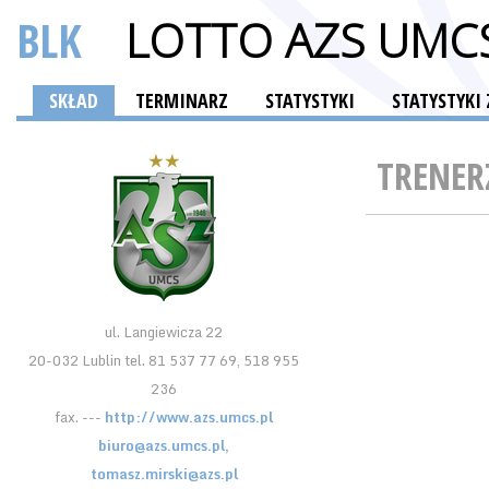
BLK
LOTTO AZS UMCS
SKŁAD
TERMINARZ
STATYSTYKI
STATYSTYKI
TRENER
ul. Langiewicza 22
20-032 Lublin tel. 81 537 77 69, 518 955
236
fax. ---
http://www.azs.umcs.pl
biuro@azs.umcs.pl,
tomasz.mirski@azs.pl