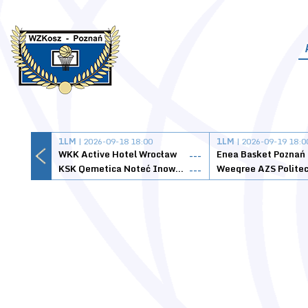
1LM
| 2026-09-18 18:00
1LM
| 2026-09-19 18:0
WKK Active Hotel Wrocław
Enea Basket Poznań
---
KSK Qemetica Noteć Inowrocław
---