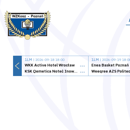
1LM
| 2026-09-18 18:00
1LM
| 2026-09-19 18:0
WKK Active Hotel Wrocław
Enea Basket Poznań
---
KSK Qemetica Noteć Inowrocław
---