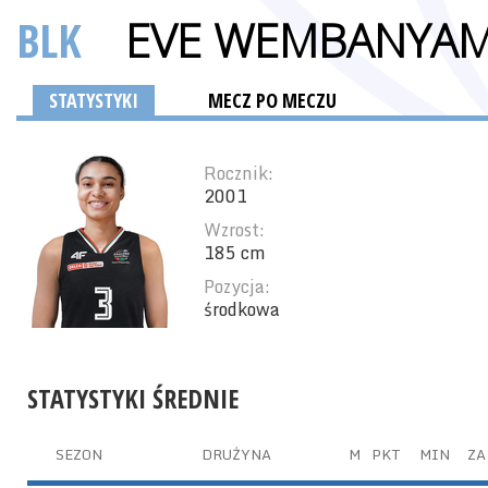
BLK
EVE WEMBANYA
STATYSTYKI
MECZ PO MECZU
Rocznik:
2001
Wzrost:
185 cm
Pozycja:
środkowa
STATYSTYKI ŚREDNIE
SEZON
DRUŻYNA
M
PKT
MIN
ZA