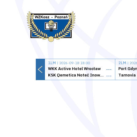
1LM
| 2026-09-18 18:00
2LM
| 202
WKK Active Hotel Wrocław
Port Gdy
---
KSK Qemetica Noteć Inowrocław
---