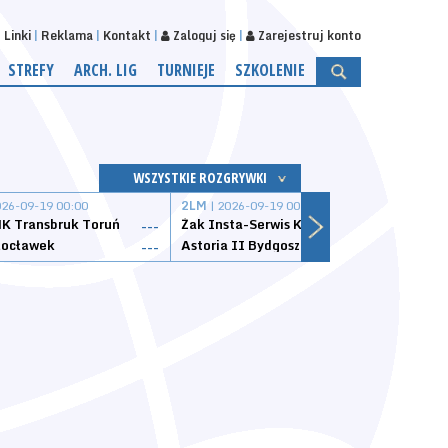
Linki
Reklama
Kontakt
Zaloguj się
Zarejestruj konto
STREFY
ARCH. LIG
TURNIEJE
SZKOLENIE
WSZYSTKIE ROZGRYWKI
026-09-19 00:00
2LM
| 2026-09-19 00:00
2LM
|
K Transbruk Toruń
Żak Insta-Serwis Koszalin
Energ
---
---
ocławek
Astoria II Bydgoszcz
Sklep
---
---