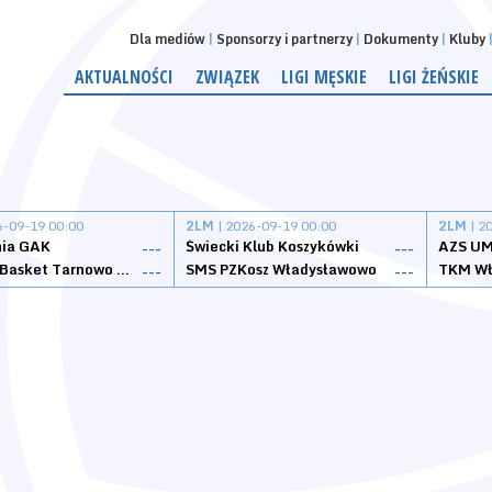
Dla mediów
Sponsorzy i partnerzy
Dokumenty
Kluby
AKTUALNOŚCI
ZWIĄZEK
LIGI MĘSKIE
LIGI ŻEŃSKIE
6-09-19 00:00
2LM
| 2026-09-19 00:00
2LM
| 2
nia GAK
Świecki Klub Koszykówki
AZS UM
---
---
Tarnovia Basket Tarnowo Podgórne
SMS PZKosz Władysławowo
TKM Wł
---
---