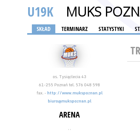
U19K
MUKS POZ
SKŁAD
TERMINARZ
STATYSTYKI
S
T
os. Tysiąclecia 43
61-255 Poznań tel. 576 048 598
fax. -
http://www.mukspoznan.pl
biuro@mukspoznan.pl
ARENA
, ,