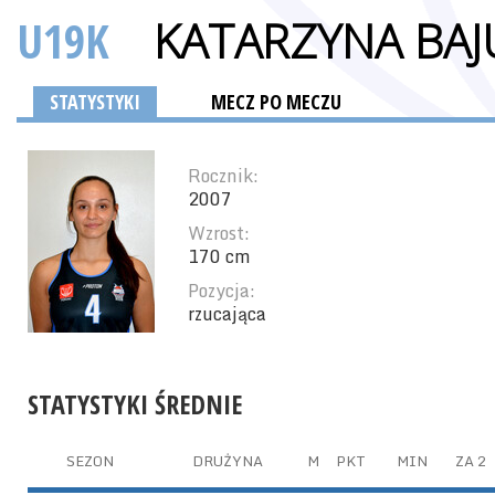
U19K
KATARZYNA BAJ
STATYSTYKI
MECZ PO MECZU
Rocznik:
2007
Wzrost:
170 cm
Pozycja:
rzucająca
STATYSTYKI ŚREDNIE
SEZON
DRUŻYNA
M
PKT
MIN
ZA 2