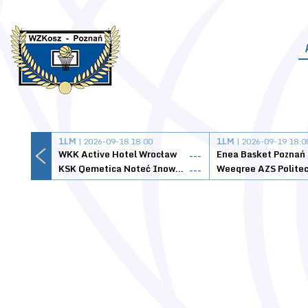
1LM
| 2026-09-18 18:00
1LM
| 2026-09-19 18:0
WKK Active Hotel Wrocław
Enea Basket Poznań
---
KSK Qemetica Noteć Inowrocław
---