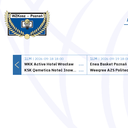
1LM
| 2026-09-18 18:00
1LM
| 2026-09-19 18:0
WKK Active Hotel Wrocław
Enea Basket Poznań
---
KSK Qemetica Noteć Inowrocław
---