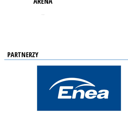
ARENA
, ,
PARTNERZY