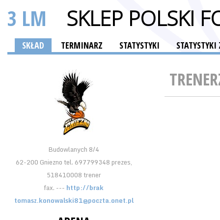
3 LM
SKLEP POLSKI 
SKŁAD
TERMINARZ
STATYSTYKI
STATYSTYK
TRENER
Budowlanych 8/4
62-200 Gniezno tel. 697799348 prezes,
518410008 trener
fax. ---
http://brak
tomasz.konowalski81@poczta.onet.pl