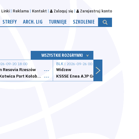
Linki
Reklama
Kontakt
Zaloguj się
Zarejestruj konto
STREFY
ARCH. LIG
TURNIEJE
SZKOLENIE
WSZYSTKIE ROZGRYWKI
026-09-20 18:00
BLK
| 2026-09-26 00:00
BLK
| 
 Resovia Rzeszów
Widzew
Wisła
---
---
Datzzy Kotwica Port Kołobrzeg
KSSSE Enea AJP Gorzów Wielkopolski
1KS Ś
---
---