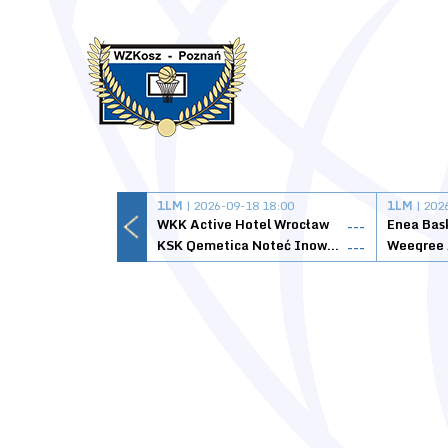
1LM
| 2026-09-18 18:00
1LM
| 202
WKK Active Hotel Wrocław
Enea Bas
---
KSK Qemetica Noteć Inowrocław
---