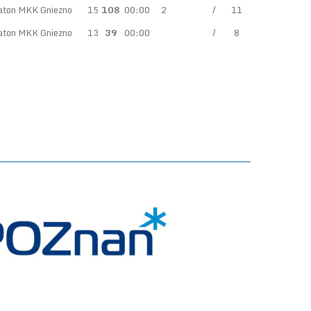
maton MKK Gniezno
15
108
00:00
2
/
11
maton MKK Gniezno
13
39
00:00
/
8