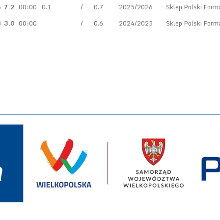
5
7.2
00:00
0.1
/
0.7
2025/2026
Sklep Polski For
3
3.0
00:00
/
0.6
2024/2025
Sklep Polski For