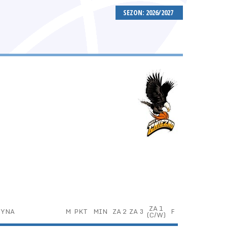
SEZON: 2026/2027
ZA 1
ŻYNA
M
PKT
MIN
ZA 2
ZA 3
F
(C/W)