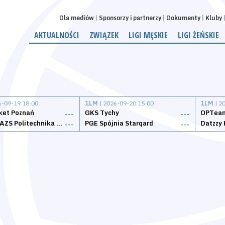
Dla mediów
Sponsorzy i partnerzy
Dokumenty
Kluby
AKTUALNOŚCI
ZWIĄZEK
LIGI MĘSKIE
LIGI ŻEŃSKIE
6-09-19 18:00
1LM
| 2026-09-20 15:00
1LM
| 2
ket Poznań
GKS Tychy
OPTeam
---
---
Weegree AZS Politechnika Opolska
PGE Spójnia Stargard
---
---