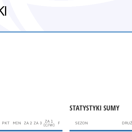
KI
STATYSTYKI SUMY
ZA 1
PKT
MIN
ZA 2
ZA 3
F
SEZON
DRU
(C/W)