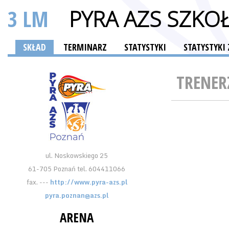
3 LM
PYRA AZS SZKO
SKŁAD
TERMINARZ
STATYSTYKI
STATYSTYK
TRENER
ul. Noskowskiego 25
61-705 Poznań tel. 604411066
fax. ---
http://www.pyra-azs.pl
pyra.poznan@azs.pl
ARENA