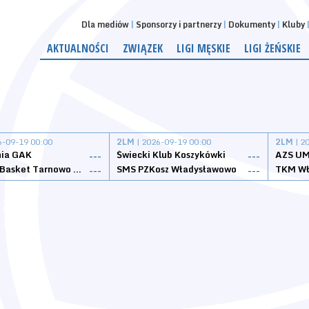
Dla mediów
Sponsorzy i partnerzy
Dokumenty
Kluby
AKTUALNOŚCI
ZWIĄZEK
LIGI MĘSKIE
LIGI ŻEŃSKIE
6-09-19 00:00
2LM
| 2026-09-19 00:00
2LM
| 2
nia GAK
Świecki Klub Koszykówki
AZS UM
---
---
Tarnovia Basket Tarnowo Podgórne
SMS PZKosz Władysławowo
TKM Wł
---
---