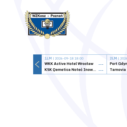
1LM
| 2026-09-18 18:00
2LM
| 202
WKK Active Hotel Wrocław
Port Gdy
---
KSK Qemetica Noteć Inowrocław
---