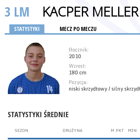
3 LM
KACPER MELLER
STATYSTYKI
MECZ PO MECZU
Rocznik:
2010
Wzrost:
180 cm
Pozycja:
niski skrzydłowy / silny skrzy
STATYSTYKI ŚREDNIE
SEZON
DRUŻYNA
M
PKT
MIN