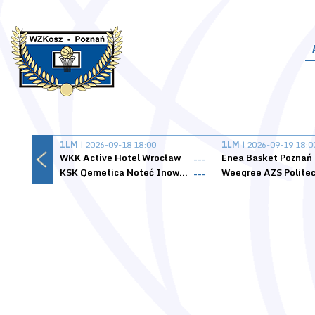
1LM
| 2026-09-18 18:00
1LM
| 2026-09-19 18:0
WKK Active Hotel Wrocław
Enea Basket Poznań
---
KSK Qemetica Noteć Inowrocław
---