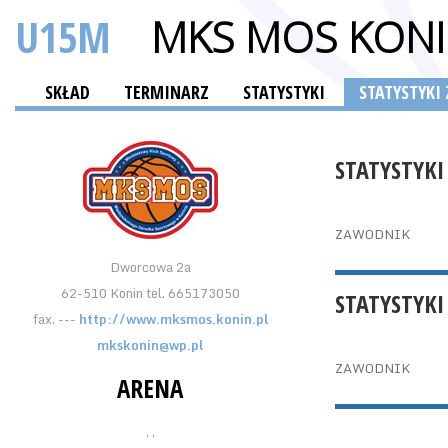
U15M
MKS MOS KON
SKŁAD
TERMINARZ
STATYSTYKI
STATYSTYK
STATYSTYKI
ZAWODNIK
Dworcowa 2a
62-510 Konin tel. 665173050
STATYSTYKI
fax. ---
http://www.mksmos.konin.pl
mkskonin@wp.pl
ZAWODNIK
ARENA
, ,