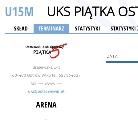
U15M
UKS PIĄTKA O
SKŁAD
TERMINARZ
STATYSTYKI
STATYSTYK
DATA
Grabowska 1-3
63-400 Ostrów Wlkp tel. 627364627
fax. --- www: ---
uks5ostrow@wp.pl
ARENA
, ,