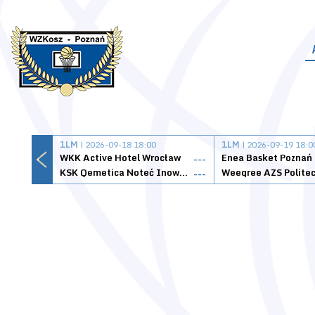
1LM
| 2026-09-18 18:00
1LM
| 2026-09-19 18:0
WKK Active Hotel Wrocław
Enea Basket Poznań
---
KSK Qemetica Noteć Inowrocław
---