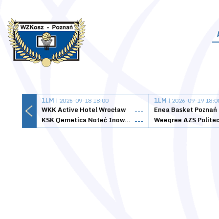
1LM
| 2026-09-18 18:00
1LM
| 2026-09-19 18:0
WKK Active Hotel Wrocław
Enea Basket Poznań
---
KSK Qemetica Noteć Inowrocław
---