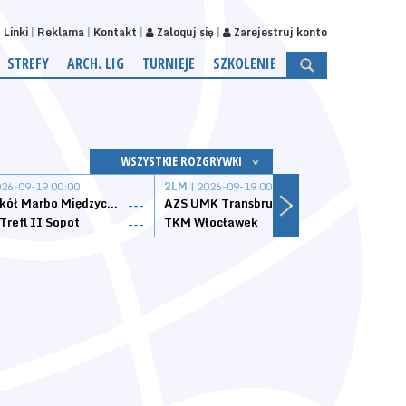
Linki
Reklama
Kontakt
Zaloguj się
Zarejestruj konto
STREFY
ARCH. LIG
TURNIEJE
SZKOLENIE
WSZYSTKIE ROZGRYWKI
026-09-19 00:00
2LM
| 2026-09-19 00:00
2LM
|
MKS Sokół Marbo Międzychód
AZS UMK Transbruk Toruń
Żak I
---
---
Trefl II Sopot
TKM Włocławek
Astor
---
---