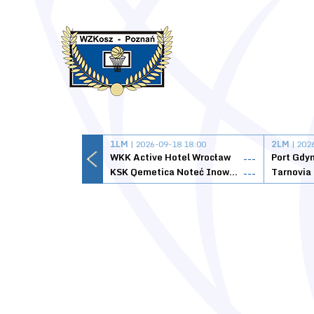
1LM
| 2026-09-18 18:00
2LM
| 202
WKK Active Hotel Wrocław
Port Gdy
---
KSK Qemetica Noteć Inowrocław
---