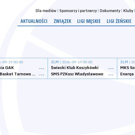
Dla mediów
Sponsorzy i partnerzy
Dokumenty
Kluby
AKTUALNOŚCI
ZWIĄZEK
LIGI MĘSKIE
LIGI ŻEŃSKIE
6-09-19 00:00
2LM
| 2026-09-19 00:00
2LM
| 2
nia GAK
Świecki Klub Koszykówki
---
---
Tarnovia Basket Tarnowo Podgórne
SMS PZKosz Władysławowo
Energa 
---
---