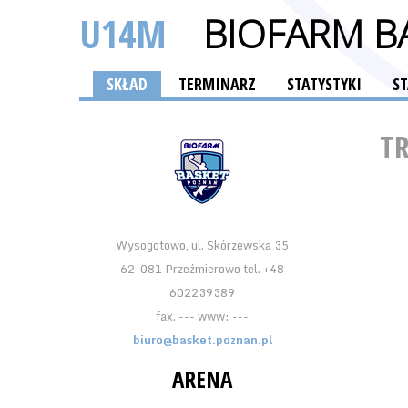
U14M
BIOFARM B
SKŁAD
TERMINARZ
STATYSTYKI
S
T
Wysogotowo, ul. Skórzewska 35
62-081 Przeźmierowo tel. +48
602239389
fax. --- www: ---
biuro@basket.poznan.pl
ARENA