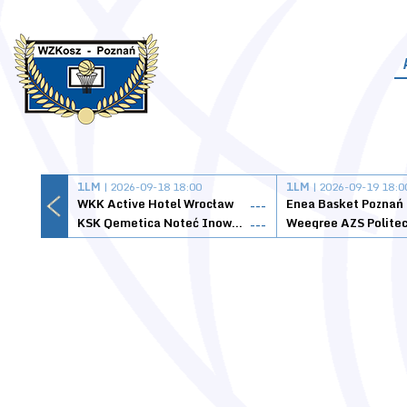
1LM
| 2026-09-18 18:00
1LM
| 2026-09-19 18:0
WKK Active Hotel Wrocław
Enea Basket Poznań
---
KSK Qemetica Noteć Inowrocław
---