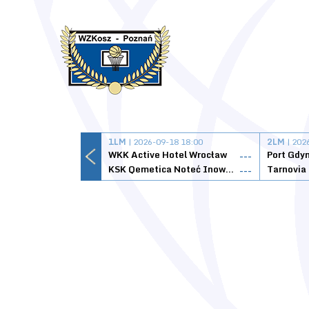
1LM
| 2026-09-18 18:00
2LM
| 202
WKK Active Hotel Wrocław
Port Gdy
---
KSK Qemetica Noteć Inowrocław
---