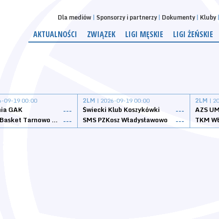
Dla mediów
Sponsorzy i partnerzy
Dokumenty
Kluby
AKTUALNOŚCI
ZWIĄZEK
LIGI MĘSKIE
LIGI ŻEŃSKIE
6-09-19 00:00
2LM
| 2026-09-19 00:00
2LM
| 2
nia GAK
Świecki Klub Koszykówki
AZS UM
---
---
Tarnovia Basket Tarnowo Podgórne
SMS PZKosz Władysławowo
TKM Wł
---
---