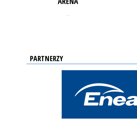
ARENA
, ,
PARTNERZY