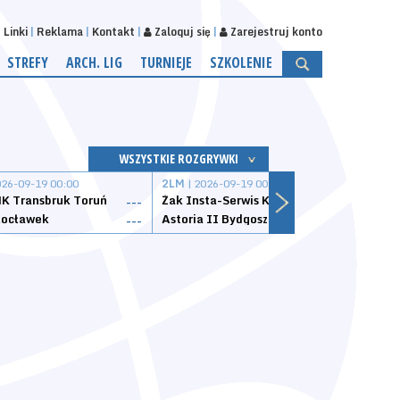
Linki
Reklama
Kontakt
Zaloguj się
Zarejestruj konto
STREFY
ARCH. LIG
TURNIEJE
SZKOLENIE
WSZYSTKIE ROZGRYWKI
026-09-19 00:00
2LM
| 2026-09-19 00:00
2LM
|
K Transbruk Toruń
Żak Insta-Serwis Koszalin
Energ
---
---
ocławek
Astoria II Bydgoszcz
Sklep
---
---