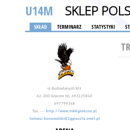
U14M
SKLEP POL
SKŁAD
TERMINARZ
STATYSTYKI
S
T
ul.Budowlanych 8/4
62-200 Gniezno tel. 693125840
697799348
fax. ---
http://www.mkkgniezno.pl
tomasz.konowalski81@poczta.onet.pl