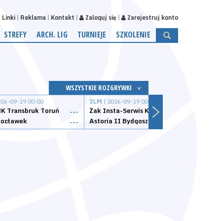
Linki
Reklama
Kontakt
Zaloguj się
Zarejestruj konto
STREFY
ARCH. LIG
TURNIEJE
SZKOLENIE
WSZYSTKIE ROZGRYWKI
026-09-19 00:00
2LM
| 2026-09-19 00:00
2LM
|
K Transbruk Toruń
Żak Insta-Serwis Koszalin
Energ
---
---
ocławek
Astoria II Bydgoszcz
Sklep
---
---