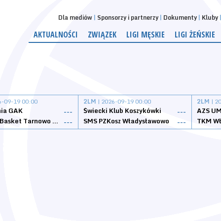
Dla mediów
Sponsorzy i partnerzy
Dokumenty
Kluby
AKTUALNOŚCI
ZWIĄZEK
LIGI MĘSKIE
LIGI ŻEŃSKIE
6-09-19 00:00
2LM
| 2026-09-19 00:00
2LM
| 2
nia GAK
Świecki Klub Koszykówki
AZS UM
---
---
Tarnovia Basket Tarnowo Podgórne
SMS PZKosz Władysławowo
TKM Wł
---
---