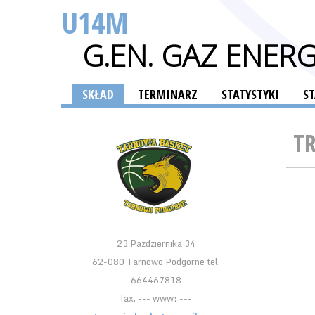
U14M
G.EN. GAZ ENE
SKŁAD
TERMINARZ
STATYSTYKI
S
T
23 Pazdziernika 34
62-080 Tarnowo Podgorne tel.
664467818
fax. --- www: ---