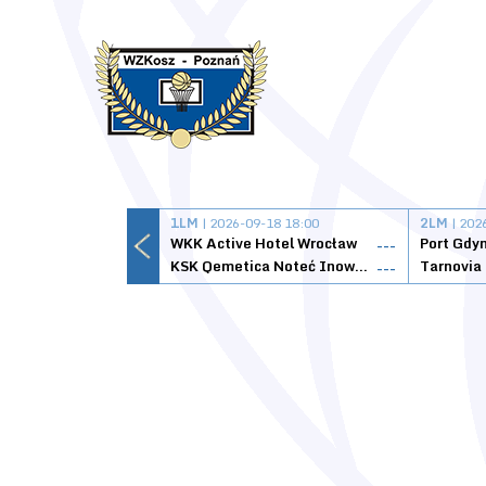
1LM
| 2026-09-18 18:00
2LM
| 202
WKK Active Hotel Wrocław
Port Gdy
---
KSK Qemetica Noteć Inowrocław
---