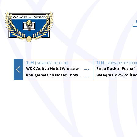
1LM
| 2026-09-18 18:00
1LM
| 2026-09-19 18:0
WKK Active Hotel Wrocław
Enea Basket Poznań
---
KSK Qemetica Noteć Inowrocław
---